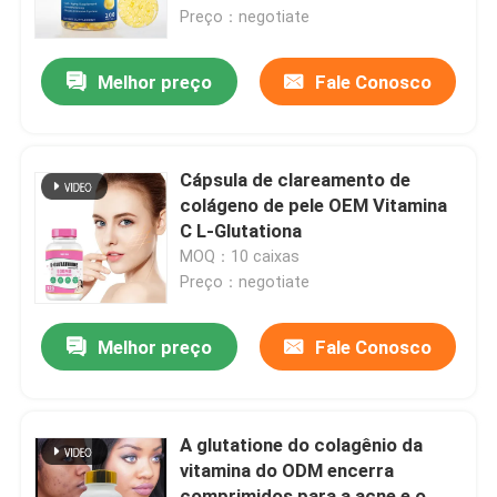
Preço：negotiate
Sobre nós
Melhor preço
Fale Conosco
Excursão da fábrica
Cápsula de clareamento de
Controle da qualidade
colágeno de pele OEM Vitamina
C L-Glutationa
MOQ：10 caixas
Contacte-nos
Preço：negotiate
Peça umas citações
Melhor preço
Fale Conosco
Suplementos ervais aos homens
A glutatione do colagênio da
vitamina do ODM encerra
Suplemento erval a Maca
comprimidos para a acne e o