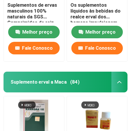
Suplementos de ervas
Os suplementos
masculinos 100%
líquidos às bebidas do
naturais da SGS
realce erval dos
Comprimidos de raiz
homens impulsionam
de maca para a saúde
de aço da energia
Melhor preço
Melhor preço
do homem
duramente
Fale Conosco
Fale Conosco
Suplemento erval a Maca
(84)