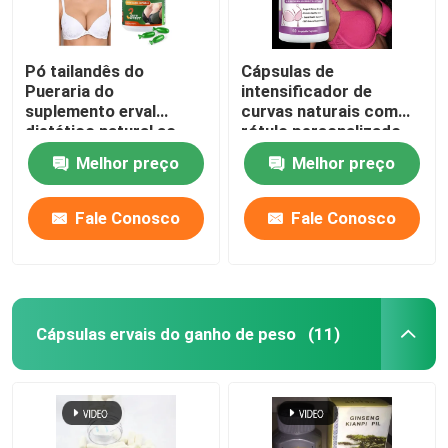
Pó tailandês do
Cápsulas de
Pueraria do
intensificador de
suplemento erval
curvas naturais com
dietético natural ao
rótulo personalizado
peito das curvas
60 comprimidos para
Melhor preço
Melhor preço
saúde feminina
Fale Conosco
Fale Conosco
Cápsulas ervais do ganho de peso
(11)