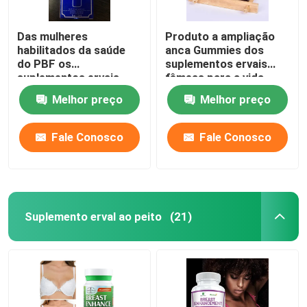
Das mulheres
Produto a ampliação
habilitados da saúde
anca Gummies dos
do PBF os
suplementos ervais
suplementos ervais
fêmeas para a vida
com vitaminas
saudável
Melhor preço
Melhor preço
Fale Conosco
Fale Conosco
Suplemento erval ao peito
(21)