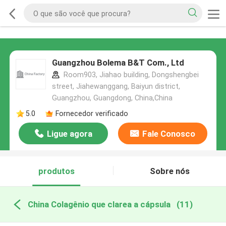
Guangzhou Bolema B&T Com., Ltd
Room903, Jiahao building, Dongshengbei
street, Jiahewanggang, Baiyun district,
Guangzhou, Guangdong, China,China
5.0
Fornecedor verificado
Ligue agora
Fale Conosco
produtos
Sobre nós
China Colagênio que clarea a cápsula
(11)