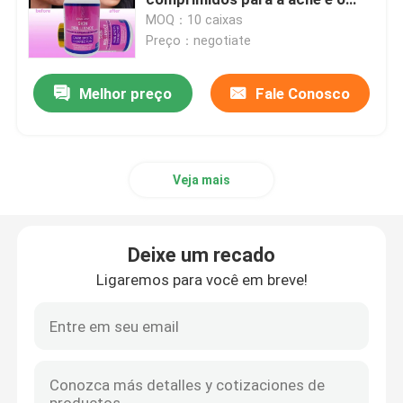
alvejante
MOQ：10 caixas
Preço：negotiate
Os suplementos ervais das mulheres
Melhor preço
Fale Conosco
Suplemento erval ao peito
Cápsulas ervais do ganho de peso
Veja mais
Cápsula erval da perda de peso
Deixe um recado
Realce fêmea Gummies
Ligaremos para você em breve!
Colagênio que clarea a cápsula
Vitamina Gummies da biotina