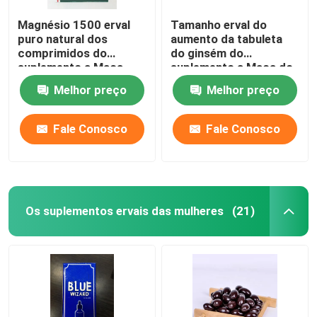
Magnésio 1500 erval
Tamanho erval do
puro natural dos
aumento da tabuleta
comprimidos do
do ginsém do
suplemento a Maca
suplemento a Maca do
impulsionador da
Melhor preço
Melhor preço
energia
Fale Conosco
Fale Conosco
Os suplementos ervais das mulheres
(21)