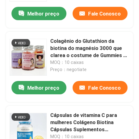
Melhor preço
Fale Conosco
Colagênio do Glutathion da
biotina do magnésio 3000 que
clarea o costume de Gummies da
cápsula
MOQ：10 caixas
Preço：negotiate
Melhor preço
Fale Conosco
Casa
Cápsulas de vitamina C para
Produtos
mulheres Colágeno Biotina
Cápsulas Suplementos
antienvelhecimento
vídeos
MOQ：10 caixas