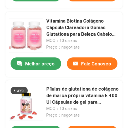
Vitamina Biotina Colágeno
Cápsula Clareadora Gomas
Glutationa para Beleza Cabelo
Pele Unhas
MOQ：10 caixas
Preço：negotiate
Melhor preço
Fale Conosco
Pílulas de glutationa de colágeno
de marca própria vitamina E 400
UI Cápsulas de gel para
clareamento da pele
MOQ：10 caixas
Preço：negotiate