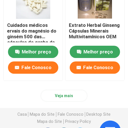
Cuidados médicos
Extrato Herbal Ginseng
ervais do magnésio do
Cápsulas Minerais
ginsém 500 das
Multivitamínicos OEM
cápsulas do ganho de
peso dos adultos
Melhor preço
Melhor preço
Fale Conosco
Fale Conosco
Veja mais
Casa
Mapa do Site
Fale Conosco
Desktop Site
Mapa do Site
Privacy Policy