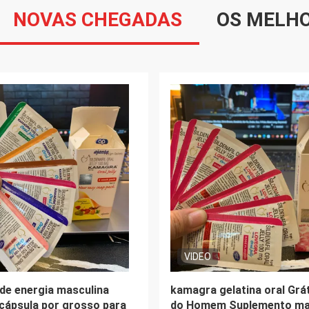
NOVAS CHEGADAS
OS MELH
VIDEO
 a ostra nutritiva do
Cápsula de Raiz de Maca 
os cervos de Maca dos
Health Cápsula de Suplem