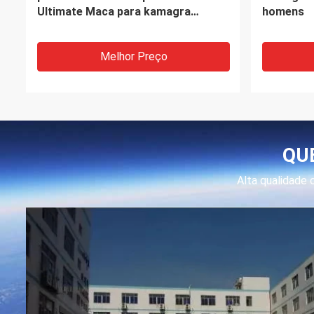
da bolha da cápsula promovem a
suplemen
tabuleta da saúde da próstata
produtos 
médicos
Melhor Preço
QU
Alta qualidade