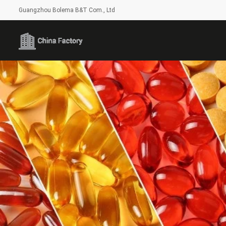
Guangzhou Bolema B&T Com., Ltd