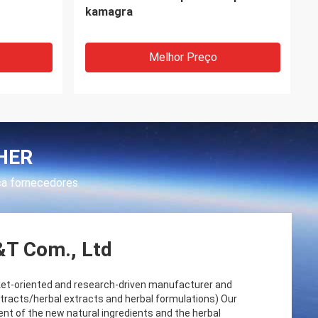
Masculina
comprimido da tabuleta do
Epimedium do suplemento à saúde
dos homens
Melhor Preço
HER
ca fornecedores
T Com., Ltd
et-oriented and research-driven manufacturer and
xtracts/herbal extracts and herbal formulations) ​Our
t of the new natural ingredients and the herbal