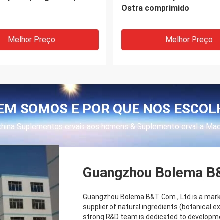
tos dos homens corta
Fornecimento de Energia 
pessoais dos cuidados
Melhor Preço
Melhor Preço
EM SOMOS E POR QUE NOS ESCOL
 china Suplementos ervais aos homens & Suplemento erval a Ma
Guangzhou Bolema B&
Guangzhou Bolema B&T Com., Ltd.is a mark
supplier of natural ingredients (botanical e
strong R&D team is dedicated to developmen