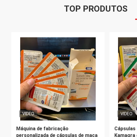
TOP PRODUTOS
VIDEO
VIDEO
Os EUA MACA marcam os
Vigrx mais
suplementos nutritivos de 1 homem
ginsém d