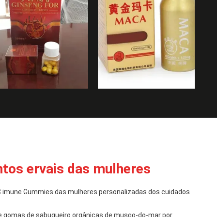
tos ervais das mulheres
C imune Gummies das mulheres personalizadas dos cuidados
de gomas de sabugueiro orgânicas de musgo-do-mar por