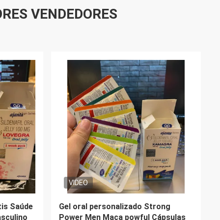
ORES VENDEDORES
VIDEO
Men
Anti comprimidos de Vimax da
ento
fadiga para cápsulas ervais do