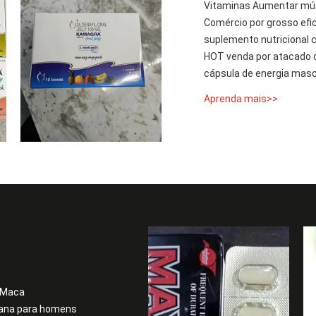
Vitaminas Aumentar mús
Comércio por grosso efi
suplemento nutricional 
HOT venda por atacado c
cápsula de energia mas
Aprenda mais>>
 Maca
gana para homens