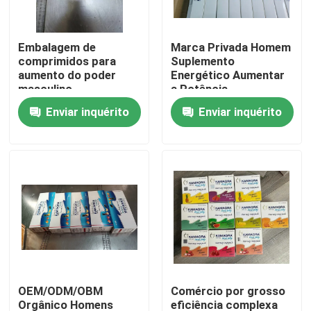
Sobre nós
Embalagem de
Marca Privada Homem
comprimidos para
Suplemento
aumento do poder
Energético Aumentar
Excursão da fábrica
masculino
a Potência
Aumentador Natural
Enviar inquérito
Enviar inquérito
Forte Maca Root
Controle da qualidade
Pílulas Maca Cápsulas
Contacte-nos
Peça umas citações
Suplementos ervais aos homens
OEM/ODM/OBM
Comércio por grosso
Suplemento erval a Maca
Orgânico Homens
eficiência complexa