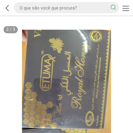
2
/
3