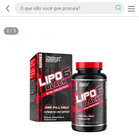
2
/
3