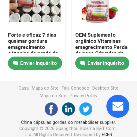
Os suplementos ervais das mulheres
Forte e eficaz 7 dias
OEM Suplemento
Suplemento erval ao peito
queimar gordura
orgânico Vitaminas
emagrecimento
emagrecimento Perda
cápsulas de perda de
de peso Cápsulas de
Cápsulas ervais do ganho de peso
peso
vinagre de maçã
Enviar inquérito
Enviar inquérito
Cápsula erval da perda de peso
Casa
Mapa do Site
Fale Conosco
Desktop Site
Realce fêmea Gummies
Mapa do Site
Privacy Policy
Colagênio que clarea a cápsula
China cápsulas gordas do metaboliser supplier.
Copyright © 2026 Guangzhou Bolema B&T Com.,
Vitamina Gummies da biotina
Ltd. All Rights Reserved. Developed by
ECER