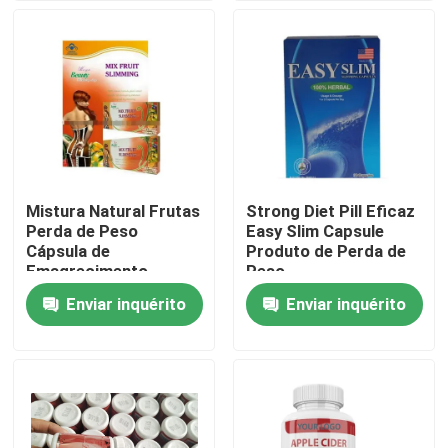
Sobre nós
Excursão da fábrica
Controle da qualidade
Mistura Natural Frutas
Strong Diet Pill Eficaz
Perda de Peso
Easy Slim Capsule
Contacte-nos
Cápsula de
Produto de Perda de
Emagrecimento
Peso
Enviar inquérito
Enviar inquérito
Peça umas citações
Suplementos ervais aos homens
Suplemento erval a Maca