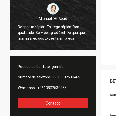
Michael DE. Abad
s
Bom h
Resposta rápida. Entrega rápida. Boa
a
estarei
qualidade. Serviço agradável. De qualquer
a
todos 
maneira, eu gosto desta empresa.
sente 
Pessoa de Contato :
jennifer
Número de telefone :
8613802530465
DE
Whatsapp :
+8613802530465
no
Contato
Ing