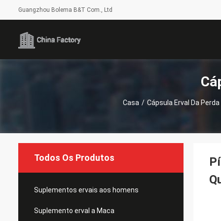
Guangzhou Bolema B&T Com., Ltd
Cáp
Casa
/
Cápsula Erval Da Perda
Todos Os Produtos
Pí
Qu
Suplementos ervais aos homens
Suplemento erval a Maca