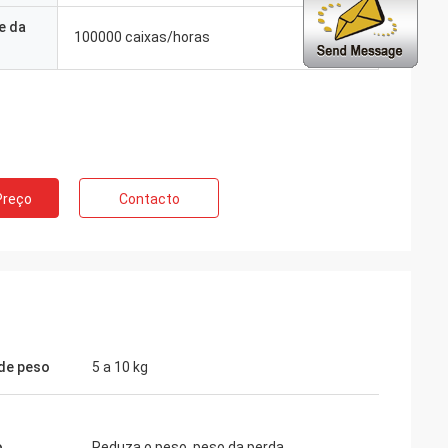
e da
100000 caixas/horas
ng
iços profissionais
todo o tempo. Sua
sempre rápida e a
Preço
Contacto
de peso
5 a 10 kg
o
Reduza o peso, peso da perda