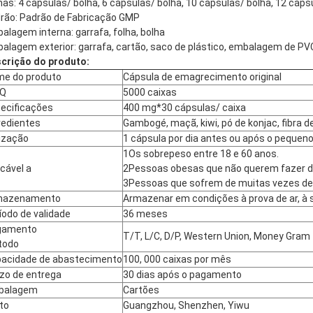
has: 4 cápsulas/ bolha, 6 cápsulas/ bolha, 10 cápsulas/ bolha, 12 cáps
rão: Padrão de Fabricação GMP
alagem interna: garrafa, folha, bolha
alagem exterior: garrafa, cartão, saco de plástico, embalagem de PV
crição do produto:
e do produto
Cápsula de emagrecimento original
Q
5000 caixas
ecificações
400 mg*30 cápsulas/ caixa
redientes
Gambogé, maçã, kiwi, pó de konjac, fibra d
lização
1 cápsula por dia antes ou após o pequen
1Os sobrepeso entre 18 e 60 anos.
icável a
2Pessoas obesas que não querem fazer d
3Pessoas que sofrem de muitas vezes de 
mazenamento
Armazenar em condições à prova de ar, à
íodo de validade
36 meses
gamento
T/T, L/C, D/P, Western Union, Money Gram
todo
acidade de abastecimento
100, 000 caixas por mês
zo de entrega
30 dias após o pagamento
balagem
Cartões
to
Guangzhou, Shenzhen, Yiwu