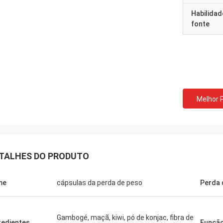
Habilidad
fonte
Felana
Mark Ki
omem de negócio mesmo. Eu
Obrigado para seus serv
 para trás logo. É rápido segurar
e seguros continuados 
os problemas que você puder ter
preparação da ordem é 
assim seguro de comprar.
qualidade dos produtos.
Melhor 
TALHES DO PRODUTO
me
cápsulas da perda de peso
Perda 
Gambogé, maçã, kiwi, pó de konjac, fibra de
redientes
Funçã