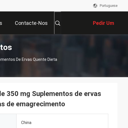
Portuguese
s
Contacte-Nos
Pedir Um
utos
Orçamento
ementos De Ervas Quente Dieta
de 350 mg Suplementos de ervas
las de emagrecimento
China