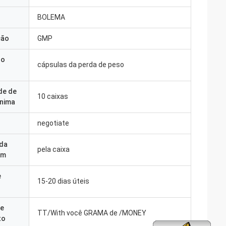
BOLEMA
ção
GMP
do
cápsulas da perda de peso
de de
10 caixas
nima
negotiate
 da
pela caixa
em
e
15-20 dias úteis
e
TT/With você GRAMA de /MONEY
to