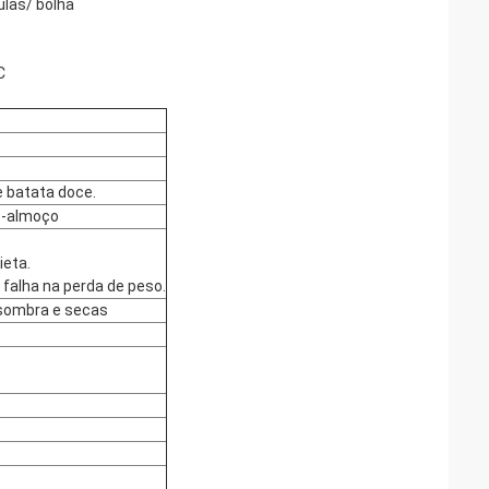
ulas/ bolha
C
e batata doce.
o-almoço
ieta.
falha na perda de peso.
 sombra e secas