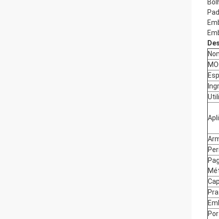
Bol
Pad
Emb
Emb
Des
Nom
MO
Esp
Ing
Uti
Apl
Ar
Per
Pa
Mé
Cap
Pra
Em
Por