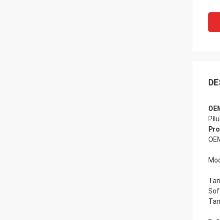
DE
OEM
Píl
Pro
OEM
Mod
Tam
Sof
Tam