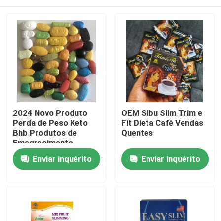
2024 Novo Produto
OEM Sibu Slim Trim e
Perda de Peso Keto
Fit Dieta Café Vendas
Bhb Produtos de
Quentes
Emagrecimento
Corporal
Casa
Enviar inquérito
Enviar inquérito
Produtos
vídeos