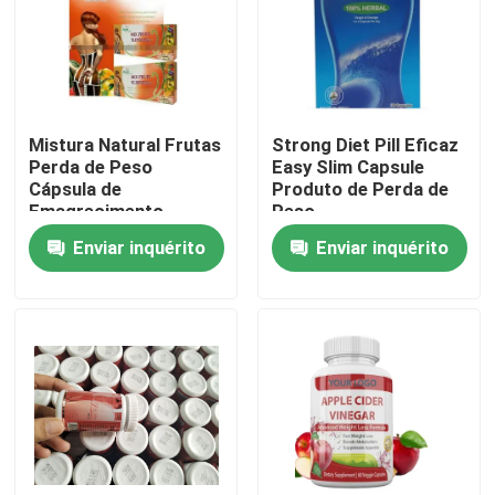
Sobre nós
Excursão da fábrica
Mistura Natural Frutas
Strong Diet Pill Eficaz
Perda de Peso
Easy Slim Capsule
Cápsula de
Produto de Perda de
Controle da qualidade
Emagrecimento
Peso
Enviar inquérito
Enviar inquérito
Contacte-nos
Peça umas citações
Suplementos ervais aos homens
Suplemento erval a Maca