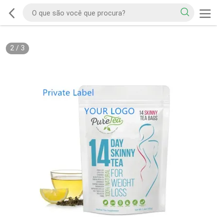
2
/
3