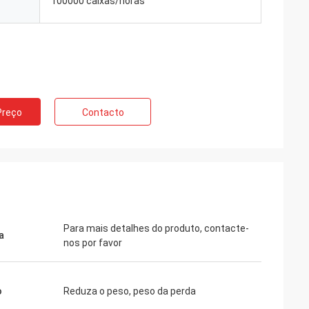
100000 caixas/horas
ng
iços profissionais
todo o tempo. Sua
sempre rápida e a
Preço
Contacto
Para mais detalhes do produto, contacte-
a
nos por favor
o
Reduza o peso, peso da perda