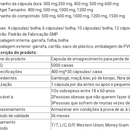
anho da cápsula dura: 300 mg,350 mg, 450 mg, 500 mg-600 mg
tgel Tamanho: 400 mg, 500 mg, 1000 mg, 1200 mg
anho do comprimido: 500 mg, 600 mg, 1000 mg, 1200 mg, 1500 mg
has: 4 cápsulas/ bolha, 6 cápsulas/ bolha, 10 cápsulas/ bolha, 12 cáps
rão: Padrão de Fabricação GMP
alagem interna: garrafa, folha, bolha
alagem exterior: garrafa, cartão, saco de plástico, embalagem de PV
crição do produto:
e do produto
Capsula de emagrecimento para perda de
Q
5000 caixas
ecificações
400 mg*30 cápsulas/ caixa
redientes
Gambogé, maçã, kiwi, pó de konjac, fibra d
lização
1 cápsula por dia antes ou após o pequen
1Os sobrepeso entre 18 e 60 anos.
icável a
2Pessoas obesas que não querem fazer d
3Pessoas que sofrem de muitas vezes de 
mazenamento
Armazenar em condições à prova de ar, à
íodo de validade
36 meses
gamento
T/T, L/C, D/P, Western Union, Money Gram
todo