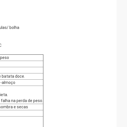
ulas/ bolha
C
 peso
e batata doce.
o-almoço
ieta.
falha na perda de peso.
 sombra e secas