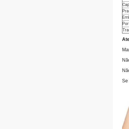
Cap
Pra
Em
Por
Tra
At
Man
Não
Não
Se 