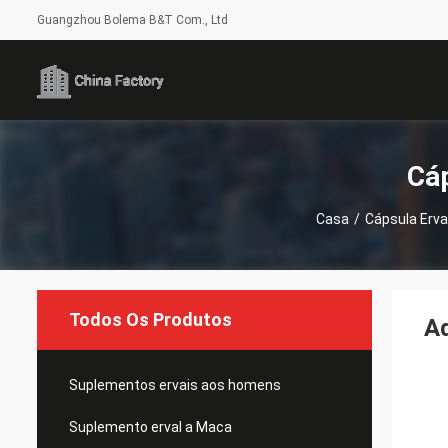
Guangzhou Bolema B&T Com., Ltd
Cáp
Casa
/
Cápsula Erva
Todos Os Produtos
Ad
Suplementos ervais aos homens
Suplemento erval a Maca