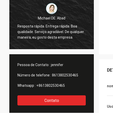
Michael DE. Abad
s
Bom h
Resposta rápida. Entrega rápida. Boa
a
estarei
qualidade. Serviço agradável. De qualquer
a
todos 
maneira, eu gosto desta empresa.
sente 
Pessoa de Contato :
jennifer
DE
Número de telefone :
8613802530465
Whatsapp :
+8613802530465
no
Contato
Us