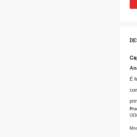
DE
Ca
Aná
É f
com
pri
Pro
OEM
Mod