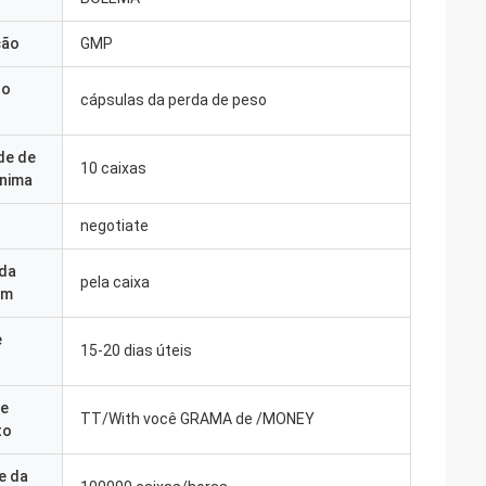
ção
GMP
do
cápsulas da perda de peso
de de
10 caixas
nima
negotiate
 da
pela caixa
em
e
15-20 dias úteis
e
TT/With você GRAMA de /MONEY
to
e da