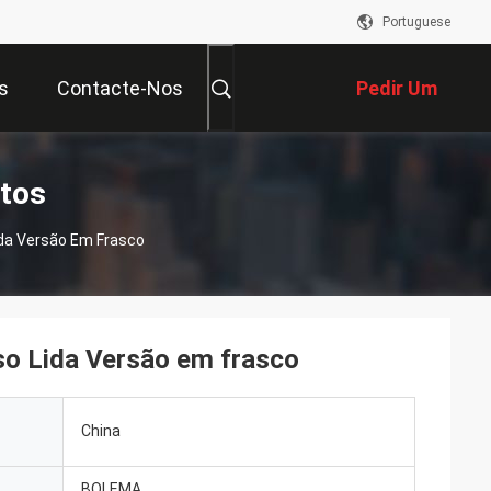
Portuguese
s
Contacte-Nos
Pedir Um
Orçamento
utos
ida Versão Em Frasco
so Lida Versão em frasco
China
BOLEMA