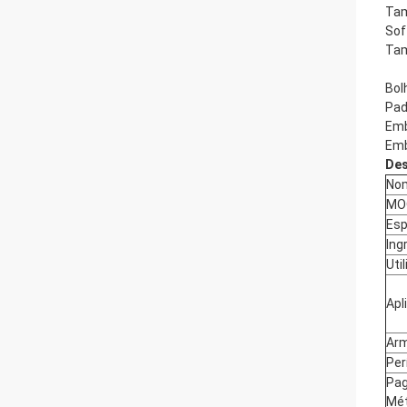
Tam
Sof
Tam
Bol
Pad
Emb
Emb
Des
Nom
MO
Esp
Ing
Uti
Apl
Ar
Per
Pa
Mé