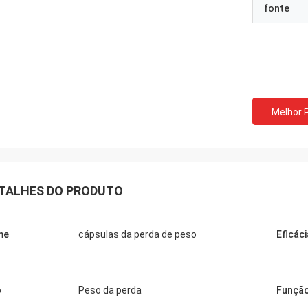
fonte
Felana
Mark Ki
omem de negócio mesmo. Eu
Obrigado para seus serv
 para trás logo. É rápido segurar
e seguros continuados 
os problemas que você puder ter
preparação da ordem é 
assim seguro de comprar.
qualidade dos produtos.
Melhor 
TALHES DO PRODUTO
me
cápsulas da perda de peso
Eficáci
o
Peso da perda
Funçã