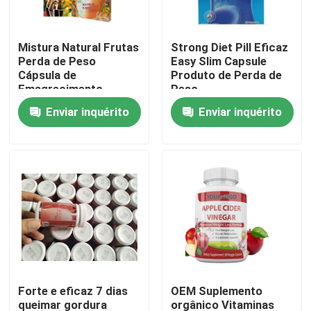
Sobre nós
Mistura Natural Frutas
Strong Diet Pill Eficaz
Perda de Peso
Easy Slim Capsule
Cápsula de
Produto de Perda de
Excursão da fábrica
Emagrecimento
Peso
Enviar inquérito
Enviar inquérito
Controle da qualidade
Contacte-nos
Peça umas citações
Suplementos ervais aos homens
Forte e eficaz 7 dias
OEM Suplemento
Suplemento erval a Maca
queimar gordura
orgânico Vitaminas