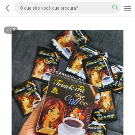
2
/
3