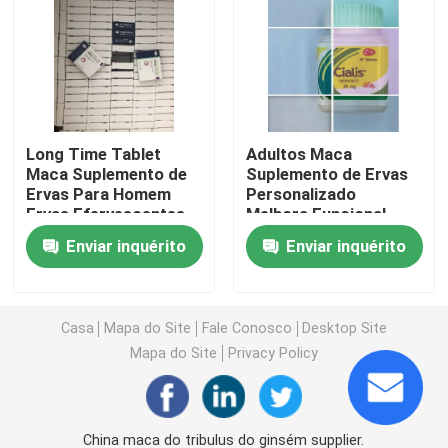
Os suplementos ervais das mulheres
Suplemento erval ao peito
Long Time Tablet
Adultos Maca
Maca Suplemento de
Suplemento de Ervas
Cápsulas ervais do ganho de peso
Ervas Para Homem
Personalizado
Ervas Efervescentes
Melhora Funcional
masculino pílulas de
Cápsula erval da perda de peso
Enviar inquérito
Enviar inquérito
potência
Realce fêmea Gummies
Casa
Mapa do Site
Fale Conosco
Desktop Site
Mapa do Site
Privacy Policy
Colagênio que clarea a cápsula
Vitamina Gummies da biotina
China maca do tribulus do ginsém supplier.