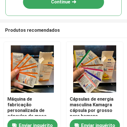
Continue
Produtos recomendados
Casa
Máquina de
Cápsulas de energia
fabricação
masculina Kamagra
Produtos
personalizada de
cápsula por grosso
cápsulas de maca
para homens
Ultimate Maca para
Enviar inquérito
Enviar inquérito
vídeos