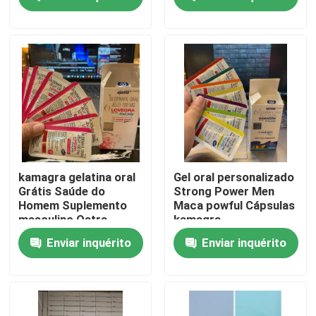
kamagra cápsulas de
geleia oral
Sobre nós
Excursão da fábrica
Controle da qualidade
Contacte-nos
kamagra gelatina oral
Gel oral personalizado
Grátis Saúde do
Strong Power Men
Homem Suplemento
Maca powful Cápsulas
Peça umas citações
masculino Ostra
kamagra
comprimido
Enviar inquérito
Enviar inquérito
Suplementos ervais aos homens
Suplemento erval a Maca