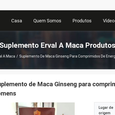
Casa
Quem Somos
Produtos
Vídeo
Suplemento Erval A Maca Produto
al A Maca
/
Suplemento De Maca Ginseng Para Comprimidos De Ener
plemento de Maca Ginseng para comprim
omens
Lugar de
origem