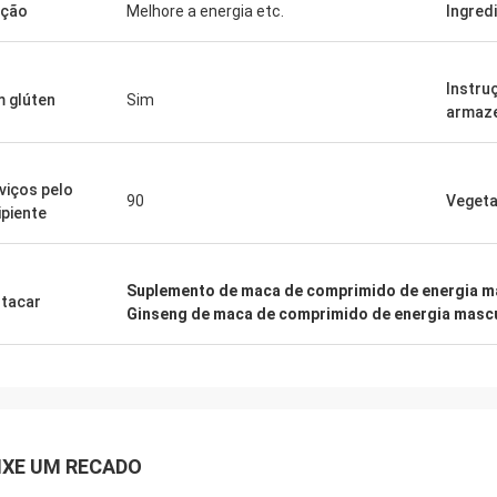
nção
Melhore a energia etc.
Ingred
Instru
 glúten
Sim
armaz
viços pelo
90
Vegeta
ipiente
Suplemento de maca de comprimido de energia m
tacar
Ginseng de maca de comprimido de energia mascu
IXE UM RECADO