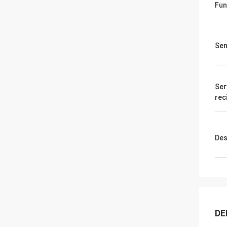
Fu
Sem
Ser
rec
Des
DE