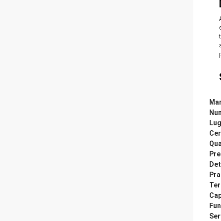
Mar
Num
Lug
Cer
Qua
Pre
Det
Pra
Ter
Cap
Fun
Ser