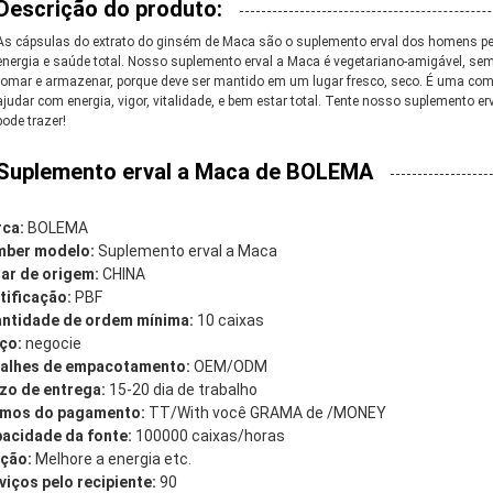
Descrição do produto:
As cápsulas do extrato do ginsém de Maca são o suplemento erval dos homens per
energia e saúde total. Nosso suplemento erval a Maca é vegetariano-amigável, sem 
tomar e armazenar, porque deve ser mantido em um lugar fresco, seco. É uma co
ajudar com energia, vigor, vitalidade, e bem estar total. Tente nosso suplemento e
pode trazer!
Suplemento erval a Maca de BOLEMA
ca:
BOLEMA
ber modelo:
Suplemento erval a Maca
ar de origem:
CHINA
tificação:
PBF
ntidade de ordem mínima:
10 caixas
ço:
negocie
alhes de empacotamento:
OEM/ODM
zo de entrega:
15-20 dia de trabalho
mos do pagamento:
TT/With você GRAMA de /MONEY
acidade da fonte:
100000 caixas/horas
ção:
Melhore a energia etc.
viços pelo recipiente:
90