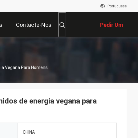
Portuguese
s
Contacte-Nos
Pedir Um
Orçamento
s
gia Vegana Para Homens
idos de energia vegana para
CHINA