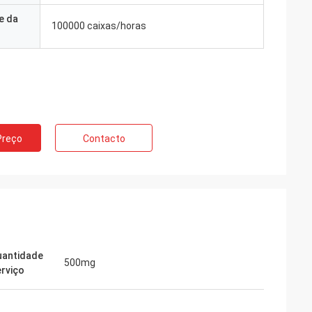
e da
100000 caixas/horas
ng
iços profissionais
todo o tempo. Sua
sempre rápida e a
Preço
Contacto
uantidade
500mg
erviço