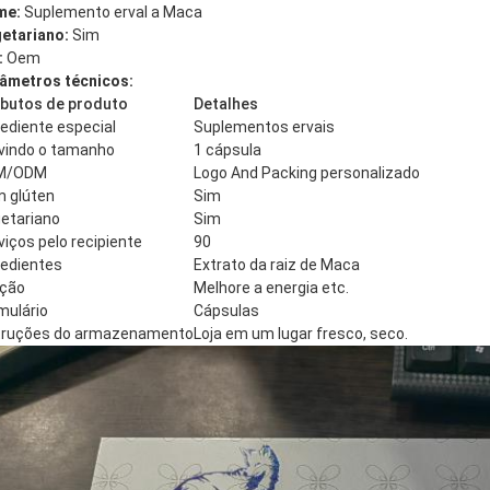
me:
Suplemento erval a Maca
etariano:
Sim
:
Oem
âmetros técnicos:
ibutos de produto
Detalhes
rediente especial
Suplementos ervais
vindo o tamanho
1 cápsula
M/ODM
Logo And Packing personalizado
 glúten
Sim
etariano
Sim
viços pelo recipiente
90
redientes
Extrato da raiz de Maca
ção
Melhore a energia etc.
mulário
Cápsulas
truções do armazenamento
Loja em um lugar fresco, seco.