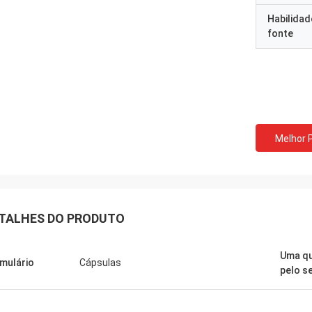
Habilidad
fonte
Felana
Mark Ki
omem de negócio mesmo. Eu
Obrigado para seus serv
 para trás logo. É rápido segurar
e seguros continuados 
os problemas que você puder ter
preparação da ordem é 
assim seguro de comprar.
qualidade dos produtos.
Melhor 
TALHES DO PRODUTO
Uma q
mulário
Cápsulas
pelo s