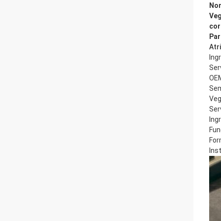
No
Veg
cor
Par
Atr
Ing
Ser
OE
Sem
Veg
Ser
Ing
Fun
For
Ins