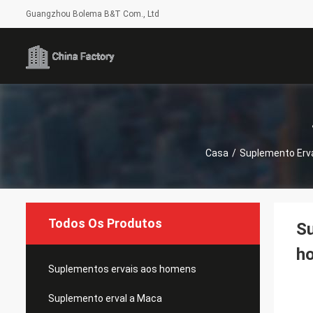
Guangzhou Bolema B&T Com., Ltd
Casa
/
Suplemento Erv
Todos Os Produtos
Su
h
Suplementos ervais aos homens
Suplemento erval a Maca