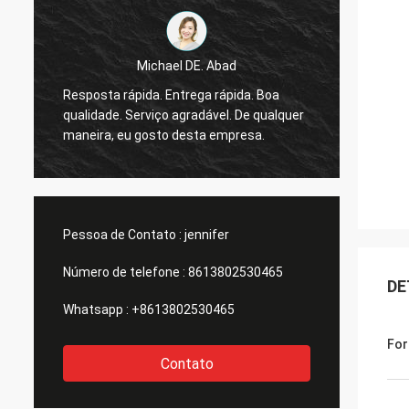
Michael DE. Abad
s
Bom h
Resposta rápida. Entrega rápida. Boa
a
estarei
qualidade. Serviço agradável. De qualquer
a
todos 
maneira, eu gosto desta empresa.
sente 
Pessoa de Contato :
jennifer
Número de telefone :
8613802530465
DE
Whatsapp :
+8613802530465
For
Contato