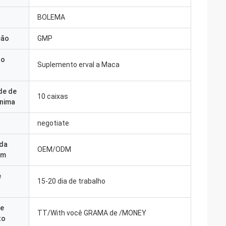
BOLEMA
ção
GMP
do
Suplemento erval a Maca
de de
10 caixas
nima
negotiate
 da
OEM/ODM
em
e
15-20 dia de trabalho
e
TT/With você GRAMA de /MONEY
to